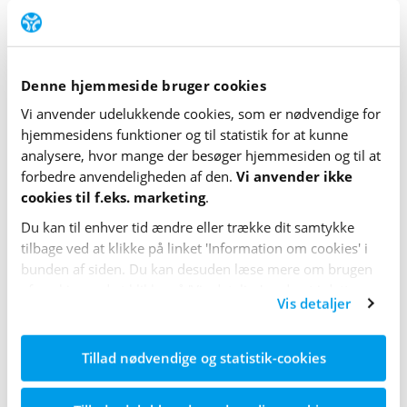
Guidelines 2022
Denne hjemmeside bruger cookies
Vi anvender udelukkende cookies, som er nødvendige for
Forskning om emnet
hjemme­sidens funktioner og til statistik for at kunne
analysere, hvor mange der besøger hjemme­siden og til at
forbedre anvende­lig­heden af den.
Vi anvender ikke
cookies til f.eks. marketing
.
Find selv mere forskning
Du kan til enhver tid ændre eller trække dit samtykke
tilbage ved at klikke på linket 'Information om cookies' i
bunden af siden. Du kan desuden læse mere om brugen
af cookies ved at klikke på 'Vis detaljer' nederst i dette
Vis detaljer
banner.
Tillad nødvendige og statistik-cookies