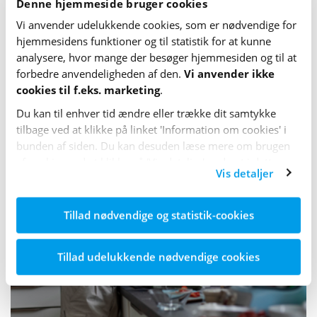
Denne hjemmeside bruger cookies
Vi anvender udelukkende cookies, som er nødvendige for
Find selv mere forskning
hjemme­sidens funktioner og til statistik for at kunne
analysere, hvor mange der besøger hjemme­siden og til at
forbedre anvende­lig­heden af den.
Vi anvender ikke
cookies til f.eks. marketing
.
Du kan til enhver tid ændre eller trække dit samtykke
tilbage ved at klikke på linket 'Information om cookies' i
bunden af siden. Du kan desuden læse mere om brugen
af cookies ved at klikke på 'Vis detaljer' nederst i dette
Vis detaljer
banner.
Tillad nødvendige og statistik-cookies
Tillad udelukkende nødvendige cookies