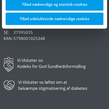
c/o
Steno Diabetes Center Copenhagen
Tillad nødvendige og statistik-cookies
Borgmester Ib Juuls Vej 83
2730 Herlev
Tillad udelukkende nødvendige cookies
CVR:
29190623
SE:
37995835
EAN:
5798001025348
Vi tilslutter os
Kodeks for God Sundhedsformidling
Vi tilslutter os
løftet om at
bekæmpe stigmatisering af diabetes