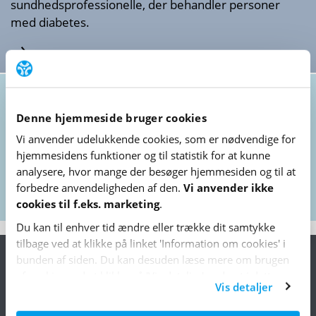
sundheds­professionelle, der behandler personer
med diabetes.
DANSKE BEHANDLINGSVEJLEDNINGER
TAL OG STATISTIK
Diabetesatlas
Denne hjemmeside bruger cookies
Brug diabetesatlasset til at dykke ned i data for
Vi anvender udelukkende cookies, som er nødvendige for
antallet af personer med type 1- og type 2-diabetes i
hjemme­sidens funktioner og til statistik for at kunne
alle landets kommuner.
analysere, hvor mange der besøger hjemme­siden og til at
forbedre anvende­lig­heden af den.
Vi anvender ikke
DIABETESATLAS
cookies til f.eks. marketing
.
Du kan til enhver tid ændre eller trække dit samtykke
tilbage ved at klikke på linket 'Information om cookies' i
bunden af siden. Du kan desuden læse mere om brugen
af cookies ved at klikke på 'Vis detaljer' nederst i dette
Vis detaljer
banner.