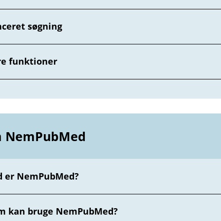
ceret søgning
e funktioner
 NemPubMed
d er NemPubMed?
m kan bruge NemPubMed?