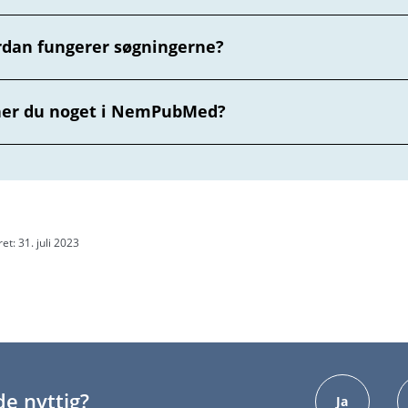
dan fungerer søgningerne?
ner du noget i NemPubMed?
et: 31. juli 2023
e nyttig?
Ja