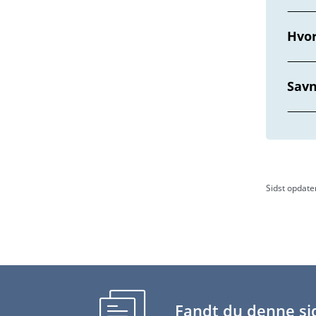
Hvor
Sav
Sidst opdater
Fandt du denne sid