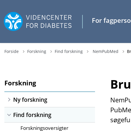
Tilbage til
Forside
Forskning
Find forskning
NemPubMed
B
Bru
Forskning
NemPub
Ny forskning
PubMed
Find forskning
søgefu
Forskningsoversigter