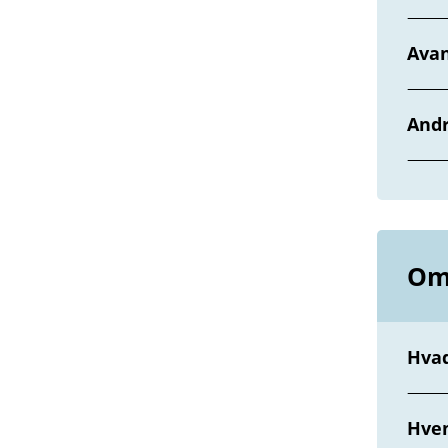
Avan
Andr
Om
Hva
Hve