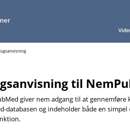
Vide
rugsanvisning
gsanvisning til NemP
Med giver nem adgang til at gennemføre k
-databasen og indeholder både en simpel 
nktion.