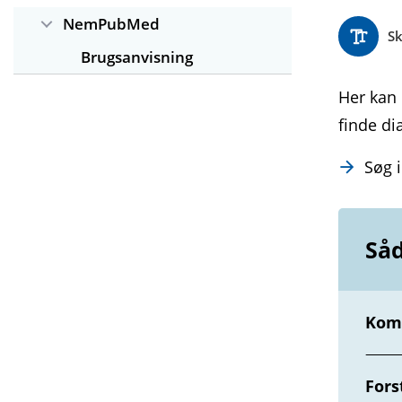
NemPubMed
Sk
Brugsanvisning
Her kan
finde di
Søg 
Såd
Kom 
Fors