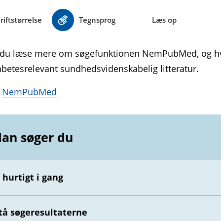
riftstørrelse
Tegnsprog
Læs op
 du læse mere om søge­funktionen NemPubMed, og hvo
abetes­relevant sundheds­videnskabelig litteratur.
i
NemPubMed
an søger du
hurtigt i gang
tå søgeresultaterne