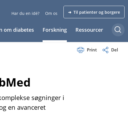
➜ Til patienter og borgere
Har du en idé?
Om os
n om diabetes
Forskning
Ressourcer
Print
Del
ubMed
omplekse søgninger i
og en avanceret