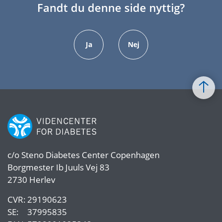
Fandt du denne side nyttig?
Ja
Nej
c/o
Steno Diabetes Center Copenhagen
Borgmester Ib Juuls Vej 83
2730 Herlev
CVR:
29190623
SE:
37995835