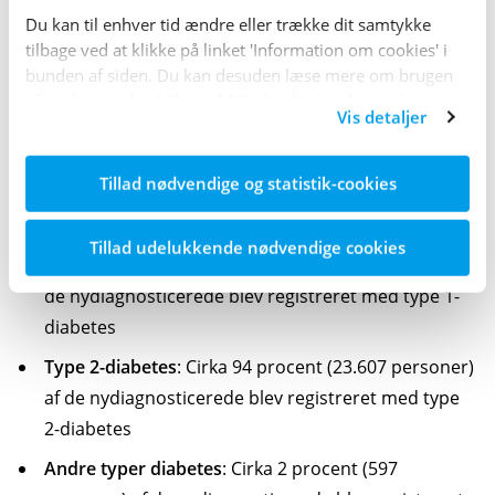
Du kan til enhver tid ændre eller trække dit samtykke
Hvor mange diagnos­ti­ceres årligt?
tilbage ved at klikke på linket 'Information om cookies' i
bunden af siden. Du kan desuden læse mere om brugen
Antallet af personer, som diagnos­ticeres med diabetes
af cookies ved at klikke på 'Vis detaljer' nederst i dette
hvert år i Danmark, har været stigende gennem mange
Vis detaljer
banner.
år.
Tillad nødvendige og statistik-cookies
I 2021 blev 25.065 personer diagnos­ti­ceret med
diabetes, hvoraf:
Tillad udelukkende nødvendige cookies
Type 1-diabetes
: Cirka 4 procent (861 personer) af
de ny­diagnos­ti­cerede blev registreret med type 1-
diabetes
Type 2-diabetes
: Cirka 94 procent (23.607 personer)
af de ny­diagnos­ti­cerede blev registreret med type
2-diabetes
Andre typer diabetes
: Cirka 2 procent (597